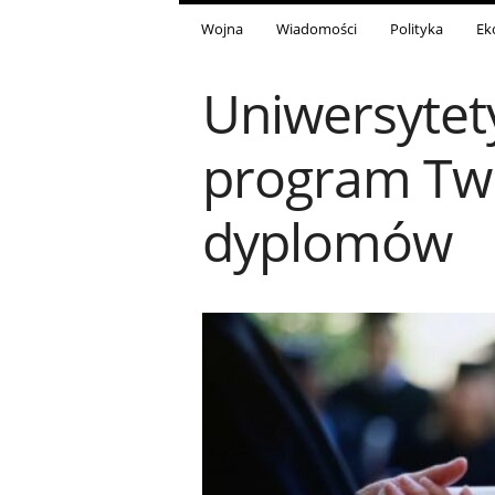
Wojna
Wiadomości
Polityka
Ek
Uniwersytet
program Twi
dyplomów