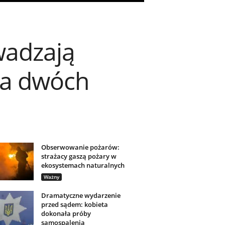
wadzają
ia dwóch
Obserwowanie pożarów:
strażacy gaszą pożary w
ekosystemach naturalnych
Ważny
Dramatyczne wydarzenie
przed sądem: kobieta
dokonała próby
samospalenia