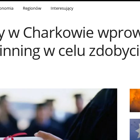
onomia
Regionów
Interesujący
y w Charkowie wpro
nning w celu zdobyc