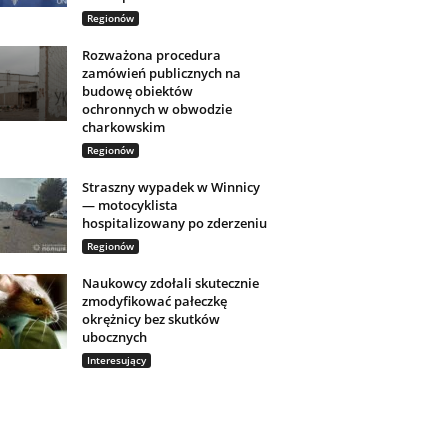
Regionów
Rozważona procedura
zamówień publicznych na
budowę obiektów
ochronnych w obwodzie
charkowskim
Regionów
Straszny wypadek w Winnicy
— motocyklista
hospitalizowany po zderzeniu
Regionów
Naukowcy zdołali skutecznie
zmodyfikować pałeczkę
okrężnicy bez skutków
ubocznych
Interesujący