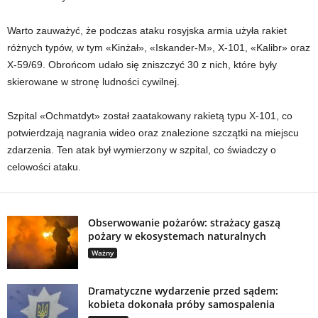
Warto zauważyć, że podczas ataku rosyjska armia użyła rakiet
różnych typów, w tym «Kinżał», «Iskander-M», X-101, «Kalibr» oraz
X-59/69. Obrońcom udało się zniszczyć 30 z nich, które były
skierowane w stronę ludności cywilnej.
Szpital «Ochmatdyt» został zaatakowany rakietą typu X-101, co
potwierdzają nagrania wideo oraz znalezione szczątki na miejscu
zdarzenia. Ten atak był wymierzony w szpital, co świadczy o
celowości ataku.
Obserwowanie pożarów: strażacy gaszą
pożary w ekosystemach naturalnych
Ważny
Dramatyczne wydarzenie przed sądem:
kobieta dokonała próby samospalenia