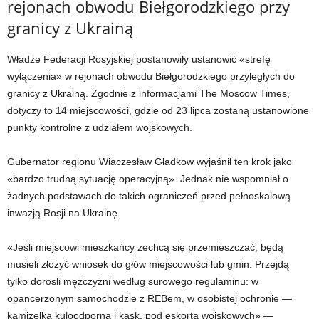
rejonach obwodu Biełgorodzkiego przy
granicy z Ukrainą
Władze Federacji Rosyjskiej postanowiły ustanowić «strefę
wyłączenia» w rejonach obwodu Biełgorodzkiego przyległych do
granicy z Ukrainą. Zgodnie z informacjami The Moscow Times,
dotyczy to 14 miejscowości, gdzie od 23 lipca zostaną ustanowione
punkty kontrolne z udziałem wojskowych.
Gubernator regionu Wiaczesław Gładkow wyjaśnił ten krok jako
«bardzo trudną sytuację operacyjną». Jednak nie wspomniał o
żadnych podstawach do takich ograniczeń przed pełnoskalową
inwazją Rosji na Ukrainę.
«Jeśli miejscowi mieszkańcy zechcą się przemieszczać, będą
musieli złożyć wniosek do głów miejscowości lub gmin. Przejdą
tylko dorosli mężczyźni według surowego regulaminu: w
opancerzonym samochodzie z REBem, w osobistej ochronie —
kamizelka kuloodporna i kask, pod eskortą wojskowych» —