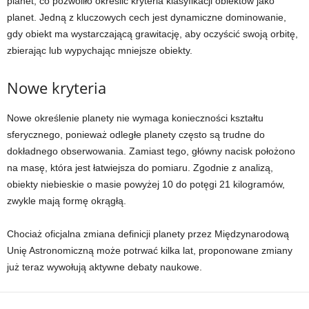
planet, co pozwoliło określić kryteria klasyfikacji obiektów jako
planet. Jedną z kluczowych cech jest dynamiczne dominowanie,
gdy obiekt ma wystarczającą grawitację, aby oczyścić swoją orbitę,
zbierając lub wypychając mniejsze obiekty.
Nowe kryteria
Nowe określenie planety nie wymaga konieczności kształtu
sferycznego, ponieważ odległe planety często są trudne do
dokładnego obserwowania. Zamiast tego, główny nacisk położono
na masę, która jest łatwiejsza do pomiaru. Zgodnie z analizą,
obiekty niebieskie o masie powyżej 10 do potęgi 21 kilogramów,
zwykle mają formę okrągłą.
Chociaż oficjalna zmiana definicji planety przez Międzynarodową
Unię Astronomiczną może potrwać kilka lat, proponowane zmiany
już teraz wywołują aktywne debaty naukowe.