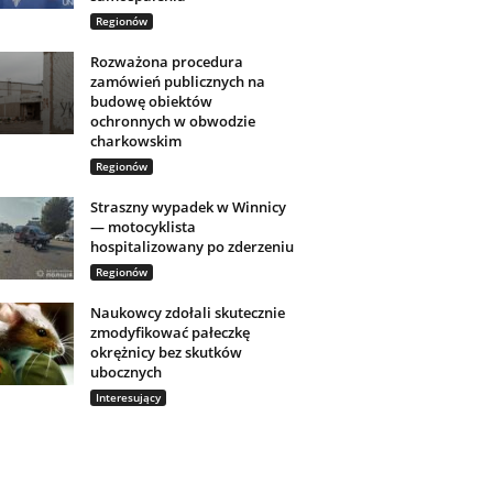
Regionów
Rozważona procedura
zamówień publicznych na
budowę obiektów
ochronnych w obwodzie
charkowskim
Regionów
Straszny wypadek w Winnicy
— motocyklista
hospitalizowany po zderzeniu
Regionów
Naukowcy zdołali skutecznie
zmodyfikować pałeczkę
okrężnicy bez skutków
ubocznych
Interesujący