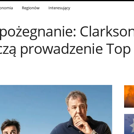
onomia
Regionów
Interesujący
 pożegnanie: Clarks
czą prowadzenie Top 