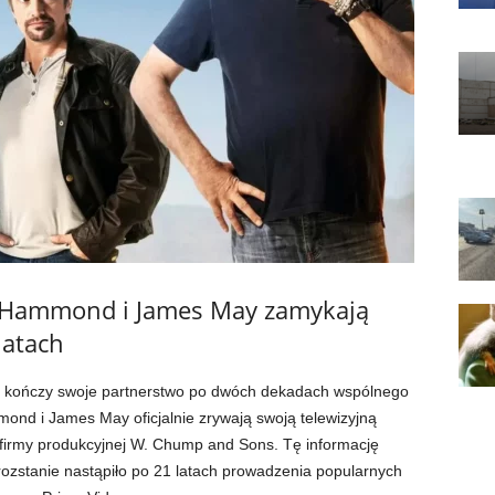
d Hammond i James May zamykają
latach
r kończy swoje partnerstwo po dwóch dekadach wspólnego
ond i James May oficjalnie zrywają swoją telewizyjną
 firmy produkcyjnej W. Chump and Sons. Tę informację
 rozstanie nastąpiło po 21 latach prowadzenia popularnych