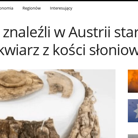
onomia
Regionów
Interesujący
znaleźli w Austrii st
ikwiarz z kości słonio