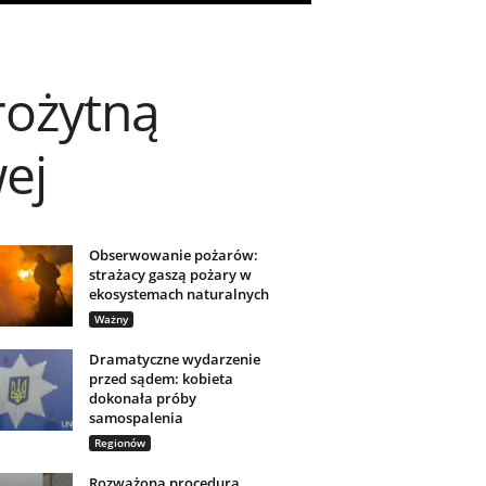
arożytną
wej
Obserwowanie pożarów:
strażacy gaszą pożary w
ekosystemach naturalnych
Ważny
Dramatyczne wydarzenie
przed sądem: kobieta
dokonała próby
samospalenia
Regionów
Rozważona procedura