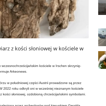
iarz z kości słoniowej w kościele w
 wczesnochrześcijańskim kościele w Irschen skrzynię-
formuje Arkeonews.
rzu w południowej części Austrii prowadzone są przez
W 2022 roku odkryli oni w wcześniej nieznanym kościele
ą z kości słoniowej, ozdobioną chrześcijańskimi symbolami.
naleziona przez archeologów pod kierunkiem Geralda