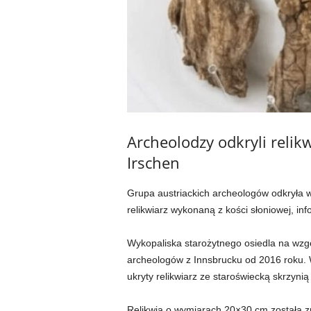
Archeolodzy odkryli relikw
Irschen
Grupa austriackich archeologów odkryła w
relikwiarz wykonaną z kości słoniowej, in
Wykopaliska starożytnego osiedla na wzgó
archeologów z Innsbrucku od 2016 roku. 
ukryty relikwiarz ze staroświecką skrzyni
Relikwia o wymiarach 20×30 cm została z