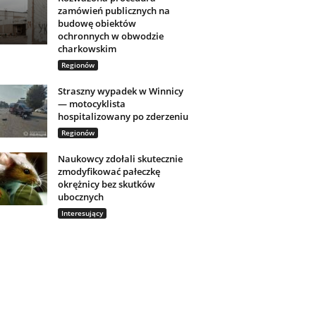
zamówień publicznych na
budowę obiektów
ochronnych w obwodzie
charkowskim
Regionów
Straszny wypadek w Winnicy
— motocyklista
hospitalizowany po zderzeniu
Regionów
Naukowcy zdołali skutecznie
zmodyfikować pałeczkę
okrężnicy bez skutków
ubocznych
Interesujący