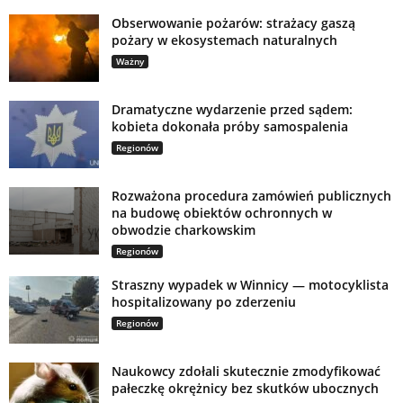
Obserwowanie pożarów: strażacy gaszą
pożary w ekosystemach naturalnych
Ważny
Dramatyczne wydarzenie przed sądem:
kobieta dokonała próby samospalenia
Regionów
Rozważona procedura zamówień publicznych
na budowę obiektów ochronnych w
obwodzie charkowskim
Regionów
Straszny wypadek w Winnicy — motocyklista
hospitalizowany po zderzeniu
Regionów
Naukowcy zdołali skutecznie zmodyfikować
pałeczkę okrężnicy bez skutków ubocznych