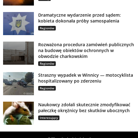
Dramatyczne wydarzenie przed sądem:
kobieta dokonała próby samospalenia
Regionów
Rozważona procedura zamówień publicznych
na budowę obiektów ochronnych w
obwodzie charkowskim
Regionów
Straszny wypadek w Winnicy — motocyklista
hospitalizowany po zderzeniu
Regionów
Naukowcy zdołali skutecznie zmodyfikować
pałeczkę okrężnicy bez skutków ubocznych
Interesujący